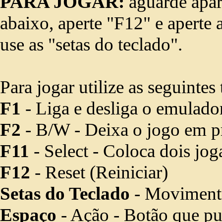
PARA JOGAR:
aguarde apar
abaixo, aperte "F12" e aperte a
use as "setas do teclado".
Para jogar utilize as seguintes 
F1
- Liga e desliga o emulado
F2
- B/W - Deixa o jogo em p
F11
- Select - Coloca dois jo
F12
- Reset (Reiniciar)
Setas do Teclado
- Movimenta
Espaço
- Ação - Botão que pula