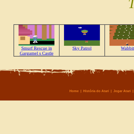
Smurf Rescue in
Sky Patrol
Wabbit
Gargamel s Castle
Home
|
História do Atari
|
Jogar Atari