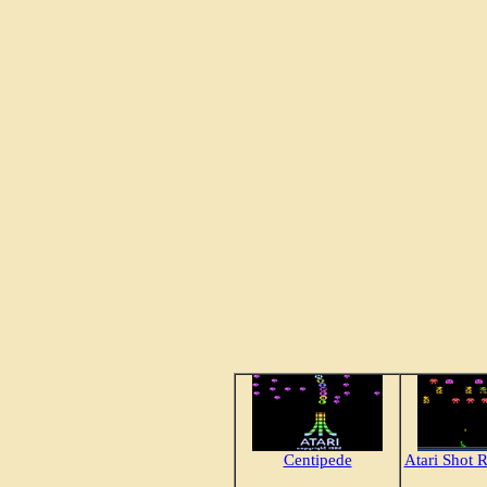
Centipede
Atari Shot 