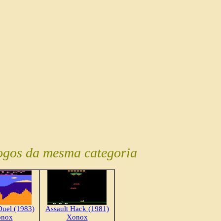
ogos da mesma categoria
 Duel (1983)
Assault Hack (1981)
nox
Xonox