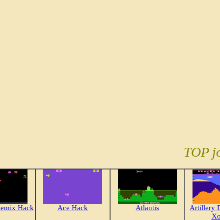
TOP j
Remix Hack
Ace Hack
Atlantis
Artillery
Xo