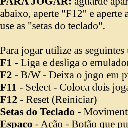
PARA JOGAR:
aguarde apar
abaixo, aperte "F12" e aperte a
use as "setas do teclado".
Para jogar utilize as seguintes 
F1
- Liga e desliga o emulado
F2
- B/W - Deixa o jogo em p
F11
- Select - Coloca dois jo
F12
- Reset (Reiniciar)
Setas do Teclado
- Movimenta
Espaço
- Ação - Botão que pula