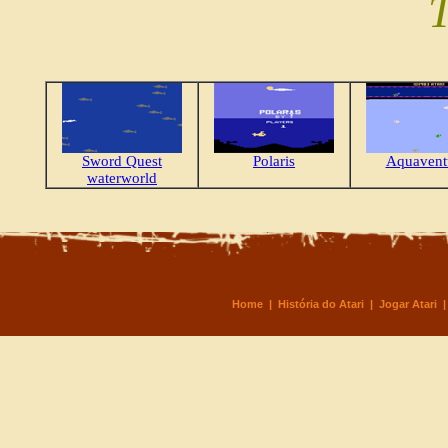
Sword Quest
Polaris
Aquavent
waterworld
Home
|
História do Atari
|
Jogar Atari